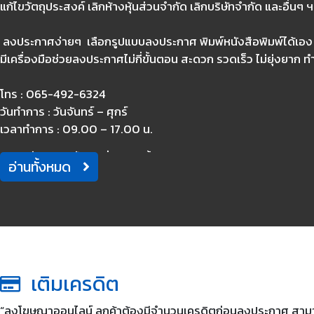
แก้ไขวัตถุประสงค์ เลิกห้างหุ้นส่วนจำกัด เลิกบริษัทจำกัด และอื่นๆ 
ลงประกาศง่ายๆ เลือกรูปแบบลงประกาศ พิมพ์หนังสือพิมพ์ได้เอง
มีเครื่องมือช่วยลงประกาศไม่กี่ขั้นตอน สะดวก รวดเร็ว ไม่ยุ่งยาก ท
โทร : 065-492-6324
วันทำการ : วันจันทร์ – ศุกร์
เวลาทำการ : 09.00 – 17.00 น.
----เพิ่มข้อมูล สิ้นสุดที่บรรทัดนี้----
อ่านทั้งหมด
เติมเครดิต
“ลงโฆษณาออนไลน์ ลูกค้าต้องมีจำนวนเครดิตก่อนลงประกาศ สามารถสั