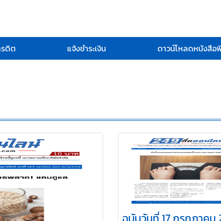
ครดิต
แจ้งชำระเงิน
ดาวน์โหลดหนังสือพ
ฉบับวันที่ 17 กรกฎาคม