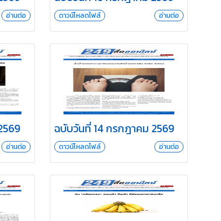
อ่านต่อ
ดาวน์โหลดไฟล์
อ่านต่อ
 2569
ฉบับวันที่ 14 กรกฎาคม 2569
อ่านต่อ
ดาวน์โหลดไฟล์
อ่านต่อ