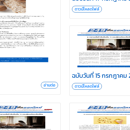
ดาวน์โหลดไฟล์
ฉบับวันที่ 15 กรกฎาคม
อ่านต่อ
ดาวน์โหลดไฟล์