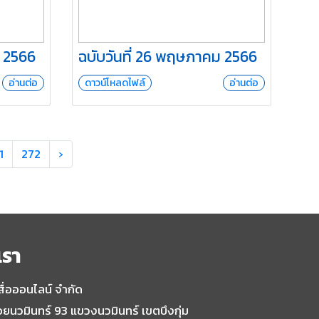
ม 2566
ฉบับวันที่ 26 พฤษภาคม 2566
อ่านต่อ
ดาวน์โหลดไฟล์
อ่านต่อ
1
272
›
เรา
สื่อออนไลน์ จำกัด
ยนวมินทร์ 93 แขวงนวมินทร์ เขตบึงกุ่ม