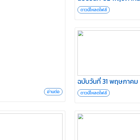
ดาวน์โหลดไฟล์
ฉบับวันที่ 31 พฤษภาคม
อ่านต่อ
ดาวน์โหลดไฟล์