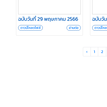
ฉบับวันที่ 29 พฤษภาคม 2566
ฉบับวั
ดาวน์โหลดไฟล์
อ่านต่อ
ดาวน์โหล
‹
1
2